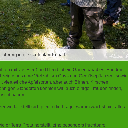
nführung in die Gartenlandschaft
hren mit viel Fleiß und Herzblut ein Gartenparadies. Für den
d zeigte uns eine Vielzahl an Obst- und Gemüsepflanzen, sowie
iviert etliche Apfelsorten, aber auch Birnen, Kirschen,
onnigen Standorten konnten wir auch einige Trauben finden,
ascht haben.
nvielfalt stellt sich gleich die Frage: warum wächst hier alles
e er Terra Preta herstellt, eine besonders fruchtbare,