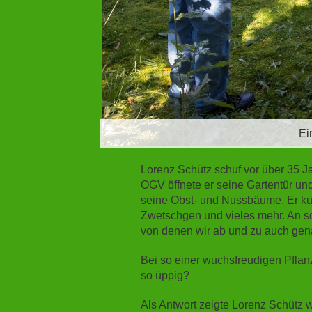
Ei
Lorenz Schütz schuf vor über 35 Ja
OGV öffnete er seine Gartentür un
seine Obst- und Nussbäume. Er kult
Zwetschgen und vieles mehr. An s
von denen wir ab und zu auch gen
Bei so einer wuchsfreudigen Pflanze
so üppig?
Als Antwort zeigte Lorenz Schütz wi