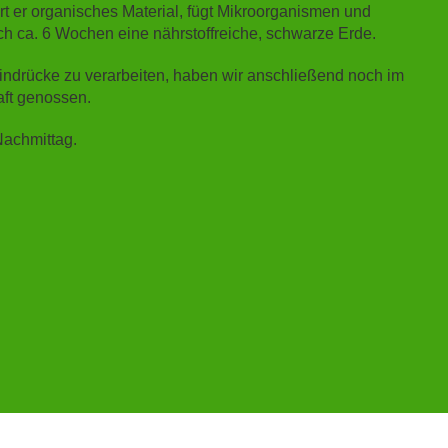
t er organisches Material, fügt Mikroorganismen und
ch ca. 6 Wochen eine nährstoffreiche, schwarze Erde.
indrücke zu verarbeiten, haben wir anschließend noch im
aft genossen.
Nachmittag.