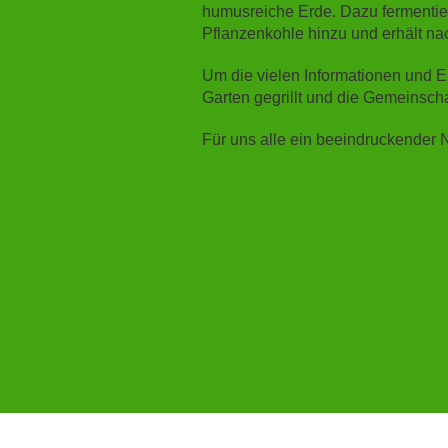
humusreiche Erde. Dazu fermentier
Pflanzenkohle hinzu und erhält na
Um die vielen Informationen und E
Garten gegrillt und die Gemeinsch
Für uns alle ein beeindruckender 