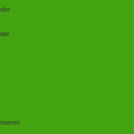
eder
 der
unseren