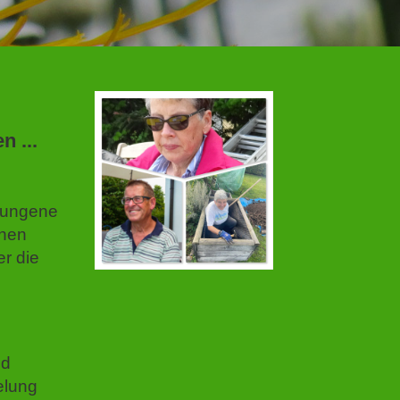
n ...
elungene
chen
er die
nd
elung